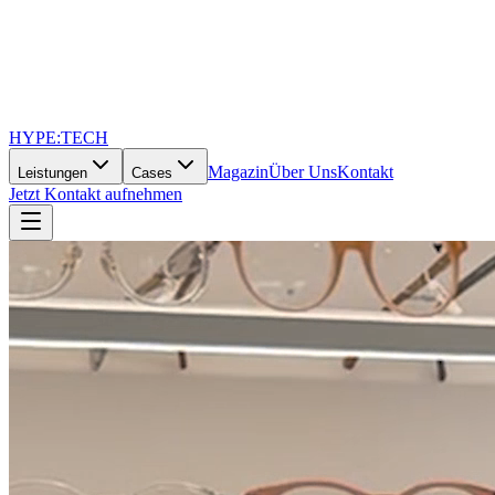
HYPE
:
TECH
Magazin
Über Uns
Kontakt
Leistungen
Cases
Jetzt Kontakt aufnehmen